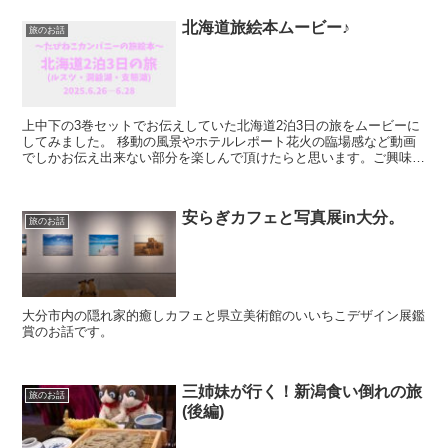
北海道旅絵本ムービー♪
旅のお話
上中下の3巻セットでお伝えしていた北海道2泊3日の旅をムービーに
してみました。 移動の風景やホテルレポート花火の臨場感など動画
でしかお伝え出来ない部分を楽しんで頂けたらと思います。ご興味あ
る方は以下のYoutubeへお立ち寄りくださ...
安らぎカフェと写真展in大分。
旅のお話
大分市内の隠れ家的癒しカフェと県立美術館のいいちこデザイン展鑑
賞のお話です。
三姉妹が行く！新潟食い倒れの旅
旅のお話
(後編)