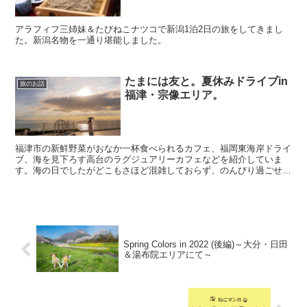
アラフィフ三姉妹＆たびねこナツコで新潟1泊2日の旅をしてきまし
た。新潟名物を一通り堪能しました。
たまには友と。夏休みドライブin
旅のお話
福津・宗像エリア。
福津市の新鮮野菜がおなか一杯食べられるカフェ、福岡東海岸ドライ
ブ、海を見下ろす高台のラグジュアリーカフェなどを紹介していま
す。海の日でしたがどこもさほど混雑しておらず、のんびり過ごせる
穴場スポットでした。
Spring Colors in 2022 (後編)～大分・日田
＆湯布院エリアにて～