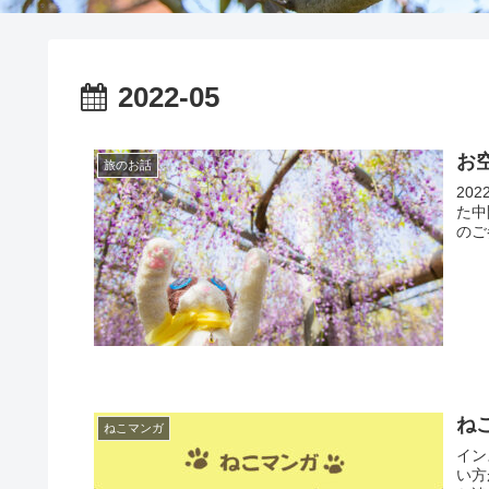
2022-05
お
旅のお話
20
た中
のご
ね
ねこマンガ
イン
い方