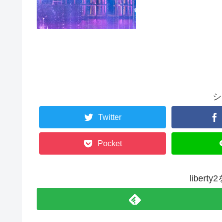
シ
Twitter
Pocket
liber