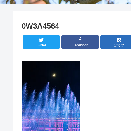
0W3A4564
Twitter
Facebook
はてブ