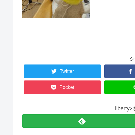
シ
Twitter
Pocket
liber