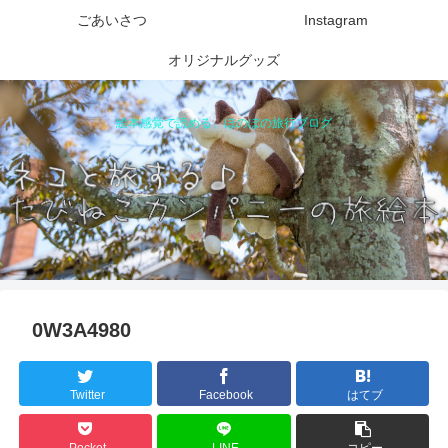
ごあいさつ
Instagram
オリジナルグッズ
絵本感覚で読める、ほのぼの旅行ブログ
0W3A4980
Twitter
Facebook
はてブ
Pocket
LINE
コピー