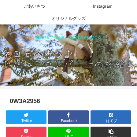
ごあいさつ
Instagram
オリジナルグッズ
絵本感覚で読める、ほのぼの旅行ブログ
0W3A2956
Twitter
Facebook
はてブ
Pocket
LINE
コピー