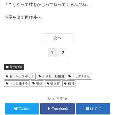
「こうやって枝をかじって持ってくるんだね。」
小屋を出て再び外へ。
次へ
1
2
旅のお話
お出かけスポット
ふれあい動物園
トリアス久山
ネコと旅する
映画
映画館
福岡
シェアする
Twitter
Facebook
はてブ