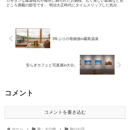
ロモダンな建築様式や随所に飾られたお雛様、広く美しい庭園など見
どころ満載の邸宅です。 明治大正時代にタイムスリップした気分を
味わいました。
3年ぶりの母娘旅in霧島温泉
安らぎカフェと写真展in大分。
コメント
コメントを書き込む
ホーム
旅・その他
旅のお話