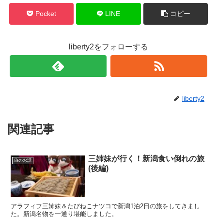
Pocket
LINE
コピー
liberty2をフォローする
liberty2
関連記事
三姉妹が行く！新潟食い倒れの旅
旅のお話
(後編)
アラフィフ三姉妹＆たびねこナツコで新潟1泊2日の旅をしてきまし
た。新潟名物を一通り堪能しました。