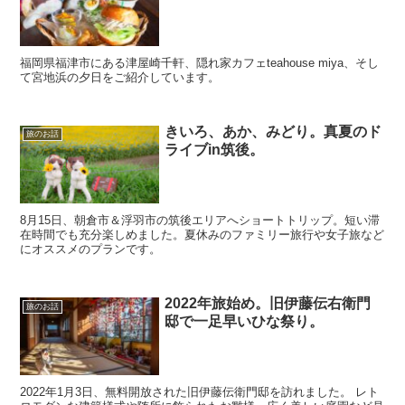
福岡県福津市にある津屋崎千軒、隠れ家カフェteahouse miya、そし
て宮地浜の夕日をご紹介しています。
きいろ、あか、みどり。真夏のド
旅のお話
ライブin筑後。
8月15日、朝倉市＆浮羽市の筑後エリアへショートトリップ。短い滞
在時間でも充分楽しめました。夏休みのファミリー旅行や女子旅など
にオススメのプランです。
2022年旅始め。旧伊藤伝右衛門
旅のお話
邸で一足早いひな祭り。
2022年1月3日、無料開放された旧伊藤伝衛門邸を訪れました。 レト