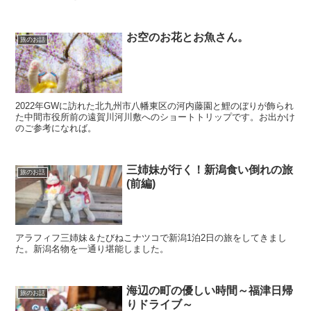
お空のお花とお魚さん。
旅のお話
2022年GWに訪れた北九州市八幡東区の河内藤園と鯉のぼりが飾られ
た中間市役所前の遠賀川河川敷へのショートトリップです。お出かけ
のご参考になれば。
三姉妹が行く！新潟食い倒れの旅
旅のお話
(前編)
アラフィフ三姉妹＆たびねこナツコで新潟1泊2日の旅をしてきまし
た。新潟名物を一通り堪能しました。
海辺の町の優しい時間～福津日帰
旅のお話
りドライブ～