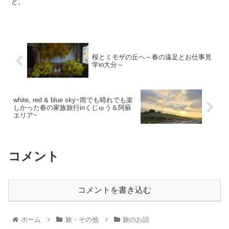
ど。
桜とミモザの丘へ～春の遠足とお仕事見
学in大分～
white, red & blue sky~雨でも晴れでも楽
しかった春の家族旅行inくじゅう＆阿蘇
エリア~
コメント
コメントを書き込む
ホーム
旅・その他
旅のお話