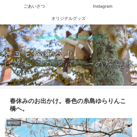
ごあいさつ
Instagram
オリジナルグッズ
絵本感覚で読める、ほのぼの旅行ブログ
春休みのお出かけ。春色の糸島ゆらりんこ
橋へ。
旅のお話