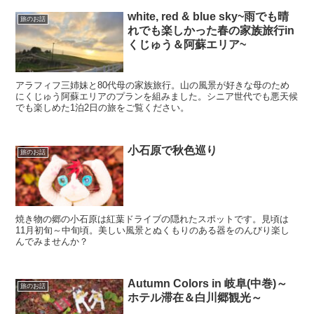
white, red & blue sky~雨でも晴
旅のお話
れでも楽しかった春の家族旅行in
くじゅう＆阿蘇エリア~
アラフィフ三姉妹と80代母の家族旅行。山の風景が好きな母のため
にくじゅう阿蘇エリアのプランを組みました。シニア世代でも悪天候
でも楽しめた1泊2日の旅をご覧ください。
小石原で秋色巡り
旅のお話
焼き物の郷の小石原は紅葉ドライブの隠れたスポットです。見頃は
11月初旬～中旬頃。美しい風景とぬくもりのある器をのんびり楽し
んでみませんか？
Autumn Colors in 岐阜(中巻)～
旅のお話
ホテル滞在＆白川郷観光～