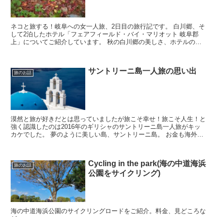
ネコと旅する！岐阜への女一人旅、2日目の旅行記です。 白川郷、そ
して2泊したホテル「フェアフィールド・バイ・マリオット 岐阜郡
上」についてご紹介しています。 秋の白川郷の美しさ、ホテルの心
地よさ、ネコと旅する楽しさを感じて頂けたら嬉しいです。
サントリーニ島一人旅の思い出
旅のお話
漠然と旅が好きだとは思っていましたが旅こそ幸せ！旅こそ人生！と
強く認識したのは2016年のギリシャのサントリーニ島一人旅がキッ
カケでした。 夢のように美しい島、サントリーニ島。 お金も海外一
人旅の知識もない当時45才だった私が...
Cycling in the park(海の中道海浜
旅のお話
公園をサイクリング)
海の中道海浜公園のサイクリングロードをご紹介。料金、見どころな