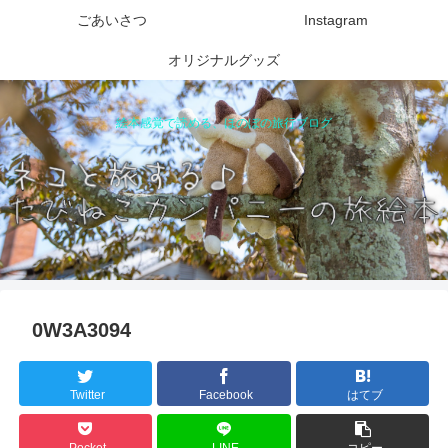
ごあいさつ
Instagram
オリジナルグッズ
絵本感覚で読める、ほのぼの旅行ブログ
0W3A3094
Twitter
Facebook
はてブ
Pocket
LINE
コピー