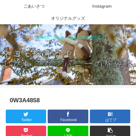
ごあいさつ
Instagram
オリジナルグッズ
絵本感覚で読める、ほのぼの旅行ブログ
0W3A4858
Twitter
Facebook
はてブ
Pocket
LINE
コピー