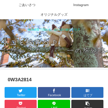
ごあいさつ
Instagram
オリジナルグッズ
絵本感覚で読める、ほのぼの旅行ブログ
0W3A2814
Twitter
Facebook
はてブ
Pocket
LINE
コピー