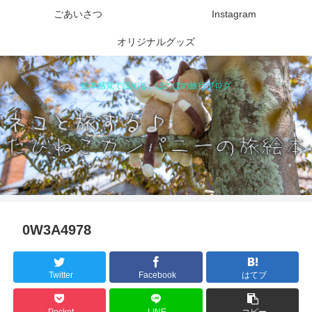
ごあいさつ
Instagram
オリジナルグッズ
絵本感覚で読める、ほのぼの旅行ブログ
0W3A4978
Twitter
Facebook
はてブ
Pocket
LINE
コピー