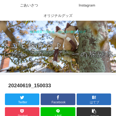
ごあいさつ
Instagram
オリジナルグッズ
絵本感覚で読める、ほのぼの旅行ブログ
20240619_150033
Twitter
Facebook
はてブ
Pocket
LINE
コピー